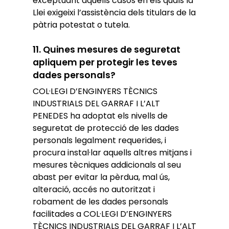
exceptuant aquells casos en els quals la
Llei exigeixi l’assistència dels titulars de la
pàtria potestat o tutela.
11. Quines mesures de seguretat
apliquem per protegir les teves
dades personals?
COL·LEGI D’ENGINYERS TÈCNICS
INDUSTRIALS DEL GARRAF I L’ALT
PENEDES ha adoptat els nivells de
seguretat de protecció de les dades
personals legalment requerides, i
procura instal·lar aquells altres mitjans i
mesures tècniques addicionals al seu
abast per evitar la pèrdua, mal ús,
alteració, accés no autoritzat i
robament de les dades personals
facilitades a COL·LEGI D’ENGINYERS
TÈCNICS INDUSTRIALS DEL GARRAF I L’ALT