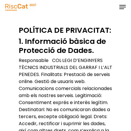
Skip
Men
to
main
Close
content
Menu
POLÍTICA DE PRIVACITAT:
1. Informació bàsica de
Protecció de Dades.
Responsable COL·LEGI D’ENGINYERS
TÈCNICS INDUSTRIALS DEL GARRAF I L’ALT
PENEDES. Finalitats: Prestació de serveis
online. Gestió de usuaris web.
Comunicacions comercials relacionades
amb els nostres serveis. Legitimació:
Consentiment exprés e interès legítim.
Destinatari: No es comunicaran dades a
tercers, excepte obligació legal. Drets:
Accedir, rectificar i suprimir les dades,
així com altres drets, com s’explica a la