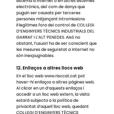
sistema d’Internet o en altres sistemes
electrònics, així com de danys que
puguin ser causats per terceres
persones mitjançant intromissions
il·legítimes fora del control de COL·LEGI
D’ENGINYERS TÈCNICS INDUSTRIALS DEL
GARRAF I L’ALT PENEDES. Això no
obstant, l’usuari ha de ser conscient que
les mesures de seguretat a Internet no
són inexpugnables.
12. Enllaços a altres llocs web
En el lloc web www.risccat.cat pot
haver-hi enllaços a altres pàgines web.
Al clicar en un d’aquests enllaços i
accedir a un lloc web extern, la visita
estarà subjecta a la política de
privacitat d’aquell lloc web, quedant
COL·LEGI D’ENGINYERS TÈCNICS