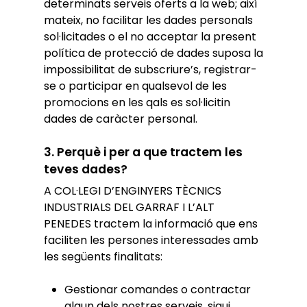
determinats serveis oferts a la web; així
mateix, no facilitar les dades personals
sol·licitades o el no acceptar la present
política de protecció de dades suposa la
impossibilitat de subscriure’s, registrar-
se o participar en qualsevol de les
promocions en les qals es sol·licitin
dades de caràcter personal.
3. Perquè i per a que tractem les
teves dades?
A COL·LEGI D’ENGINYERS TÈCNICS
INDUSTRIALS DEL GARRAF I L’ALT
PENEDES tractem la informació que ens
faciliten les persones interessades amb
les següents finalitats:
Gestionar comandes o contractar
algun dels nostres serveis, sigui